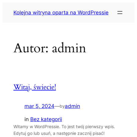
Przejdź
Kolejna witryna oparta na WordPressie
do
treści
Autor:
admin
Witaj, świecie!
mar 5, 2024
—
admin
by
in
Bez kategorii
Witamy w WordPressie. To jest twój pierwszy wpis.
Edytuj go lub usuń, a następnie zacznij pisać!